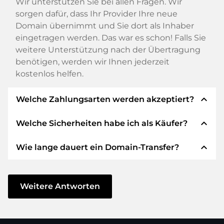
Wir unterstützen Sie bei allen Fragen. Wir
sorgen dafür, dass Ihr Provider Ihre neue
Domain übernimmt und Sie dort als Inhaber
eingetragen werden. Das war es schon! Falls Sie
weitere Unterstützung nach der Übertragung
benötigen, werden wir Ihnen jederzeit
kostenlos helfen.
expand_less
Welche Zahlungsarten werden akzeptiert?
expand_less
Welche Sicherheiten habe ich als Käufer?
Wir verwenden SEPA als Vorkasse und
verwenden STRIPE als Zahlungsdienstleister für
expand_less
Wie lange dauert ein Domain-Transfer?
verfügbare Zahlungsarten wie: Kreditkarten,
Wir garantieren Ihnen als Käufer immer
PayPal, Klarna, ApplePay, GooglePay, Alipay oder
folgende Sicherheiten. Dafür stehen wir mit
lokale Anbieter.
unserem Namen:
Der Domain-Transfer zu einem neuen Provider
erfolgt durch automatisierte Prozesse und
Weitere Antworten
Die ELITEDOMAINS GmbH tritt als
Domain-
geschieht in Echtzeit. Sofern Sie ohne
Treuhänder
nach deutschem Recht auf.
Verzögerung handeln und keine Probleme bei
Sie erhalten Ihr
Geld zurück
, falls
Ihrem Provider auftreten, ist alles in ein paar